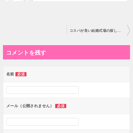
投
コスパが良い結婚式場の探し方はゼクシィを後ろから見て！
稿
ナ
コメントを残す
ビ
ゲ
名前
必須
ー
シ
ョ
ン
メール（公開されません）
必須